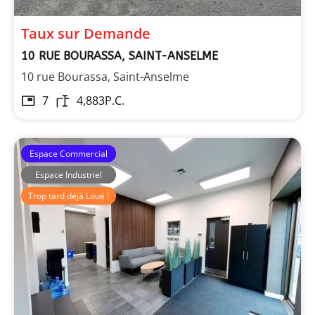
Taux sur Demande
10 RUE BOURASSA, SAINT-ANSELME
10 rue Bourassa, Saint-Anselme
7
4,883
P.C.
Espace Commercial
Espace Industriel
Trop tard déjà Loué !
Immeuble MRA