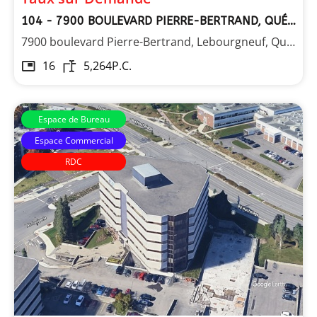
104 - 7900 BOULEVARD PIERRE-BERTRAND, QUÉBEC
7900 boulevard Pierre-Bertrand, Lebourgneuf, Québec
16
5,264
P.C.
Espace de Bureau
Espace Commercial
RDC
Les Immeubles Dupont