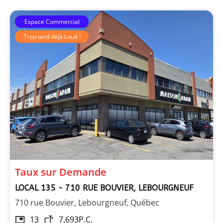
Espace Commercial
Trop tard déjà Loué !
Les Immeubles Dupont
Taux sur Demande
LOCAL 135 - 710 RUE BOUVIER, LEBOURGNEUF
710 rue Bouvier, Lebourgneuf, Québec
13
7,693
P.C.