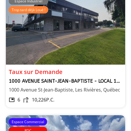
Espace Industriel
Trop tard déjà Loué !
Immeubles Laberge
Taux sur Demande
1000 AVENUE SAINT-JEAN-BAPTISTE - LOCAL 111 RDC ET 2E ÉTAGE
1000 Avenue St-Jean-Baptiste, Les Rivières, Québec
6
10,226
P.C.
Espace Commercial
RDC