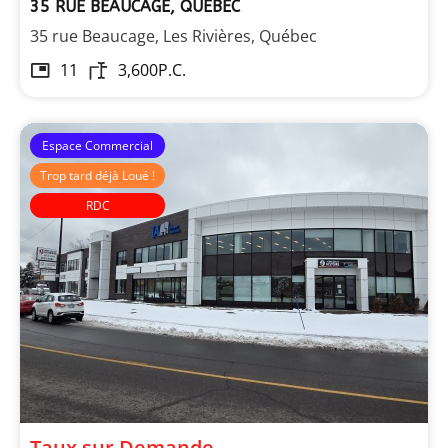
35 RUE BEAUCAGE, QUÉBEC
35 rue Beaucage, Les Rivières, Québec
11
3,600
P.C.
Espace Commercial
Trop tard déjà Loué !
RDC
Immeubles Roussin
Taux sur Demande