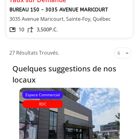
BUREAU 150 - 3035 AVENUE MARICOURT
3035 Avenue Maricourt, Sainte-Foy, Québec
10
3,500
P.C.
27 Résultats Trouvés.
6
Quelques suggestions de nos
locaux
Espace Commercial
Esp
RDC