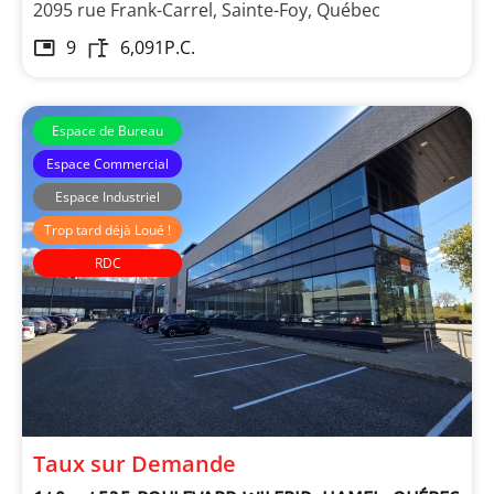
2095 rue Frank-Carrel, Sainte-Foy, Québec
9
6,091
P.C.
Espace de Bureau
Espace Commercial
Espace Industriel
Trop tard déjà Loué !
RDC
Immeubles Simard
Taux sur Demande