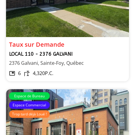
Taux sur Demande
LOCAL 110 - 2376 GALVANI
2376 Galvani, Sainte-Foy, Québec
6
4,320
P.C.
Espace de Bureau
Espace Commercial
Trop tard déjà Loué !