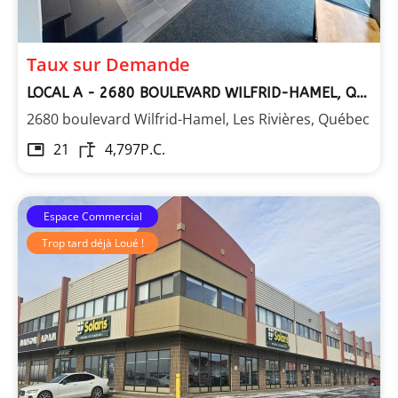
Taux sur Demande
LOCAL A - 2680 BOULEVARD WILFRID-HAMEL, QUÉBEC
2680 boulevard Wilfrid-Hamel, Les Rivières, Québec
21
4,797
P.C.
Espace Commercial
Trop tard déjà Loué !
Les Immeubles Dupont