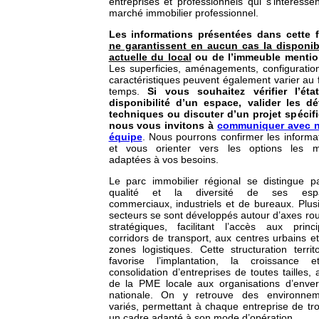
entreprises et professionnels qui s’intéresse
marché immobilier professionnel.
Les informations présentées dans cette f
ne garantissent en aucun cas la disponibi
actuelle du local
ou de l’immeuble mentio
Les superficies, aménagements, configuratio
caractéristiques peuvent également varier au f
temps.
Si vous souhaitez vérifier l’éta
disponibilité d’un espace, valider les dé
techniques ou discuter d’un projet spécif
nous vous invitons à
communiquer avec n
équipe
. Nous pourrons confirmer les informa
et vous orienter vers les options les m
adaptées à vos besoins.
Le parc immobilier régional se distingue p
qualité et la diversité de ses esp
commerciaux, industriels et de bureaux. Plus
secteurs se sont développés autour d’axes rou
stratégiques, facilitant l’accès aux princ
corridors de transport, aux centres urbains e
zones logistiques. Cette structuration territo
favorise l’implantation, la croissance e
consolidation d’entreprises de toutes tailles, a
de la PME locale aux organisations d’enve
nationale. On y retrouve des environnem
variés, permettant à chaque entreprise de tr
un cadre adapté à son mode d’opération.