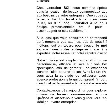
affichés
Chez
Location BCI
, nous sommes spécial
dans la location de locaux commerciaux ad
aux besoins de votre entreprise. Que vous so
la recherche d’un
local à louer
, d’un
bure
louer
, ou d’un
local industriel à louer
, 
équipe professionnelle est là pour 
accompagner et cela rapidement.
Si le local que vous consultez ne correspon
parfaitement à vos attentes, pas de souci!
mettons tout en œuvre pour trouver
le mei
espace pour votre entreprise
grâce à n
expertise, notre réseau et notre rapidité d’acti
Notre mission est simple : vous offrir un se
personnalisé, efficace et axé sur vos bes
spécifiques, afin de garantir une expérien
location fluide et sans tracas. Avec
Location
vous avez la certitude de collaborer avec
agence professionnelle qui comprend l’impor
d’un local parfaitement adapté à votre réussite
Contactez-nous dès aujourd’hui pour explore
options de
locaux commerciaux à lou
Québec
et laissez-nous vous guider vers l’e
idéal pour votre entreprise.