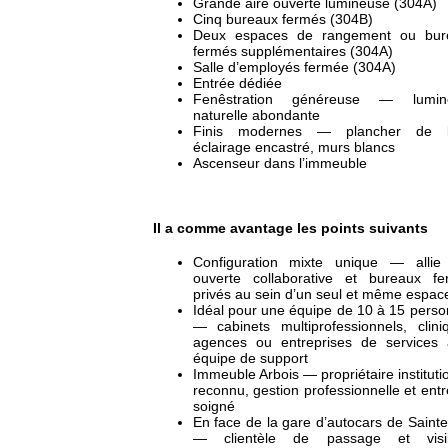
Grande aire ouverte lumineuse (304A)
Cinq bureaux fermés (304B)
Deux espaces de rangement ou bur
fermés supplémentaires (304A)
Salle d’employés fermée (304A)
Entrée dédiée
Fenêstration généreuse — lumino
naturelle abondante
Finis modernes — plancher de b
éclairage encastré, murs blancs
Ascenseur dans l’immeuble
Il a comme avantage les points suivants
Configuration mixte unique — allie 
ouverte collaborative et bureaux fe
privés au sein d’un seul et même espac
Idéal pour une équipe de 10 à 15 pers
— cabinets multiprofessionnels, clini
agences ou entreprises de services 
équipe de support
Immeuble Arbois — propriétaire instituti
reconnu, gestion professionnelle et entr
soigné
En face de la gare d’autocars de Saint
— clientèle de passage et visibi