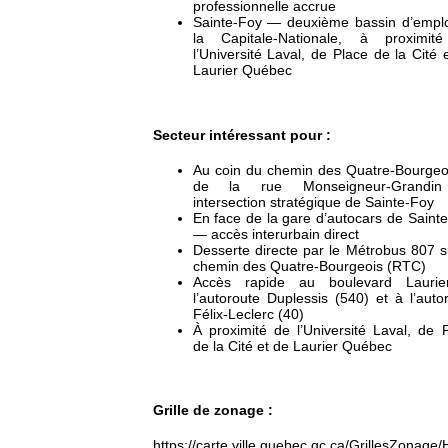
professionnelle accrue
Sainte-Foy — deuxième bassin d’empl
la Capitale-Nationale, à proximit
l’Université Laval, de Place de la Cité 
Laurier Québec
Secteur intéressant pour :
Au coin du chemin des Quatre-Bourgeo
de la rue Monseigneur-Grand
intersection stratégique de Sainte-Foy
En face de la gare d’autocars de Saint
— accès interurbain direct
Desserte directe par le Métrobus 807 s
chemin des Quatre-Bourgeois (RTC)
Accès rapide au boulevard Laurie
l’autoroute Duplessis (540) et à l’auto
Félix-Leclerc (40)
À proximité de l’Université Laval, de 
de la Cité et de Laurier Québec
Grille de zonage :
https://carte.ville.quebec.qc.ca/GrillesZonag