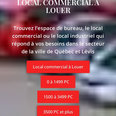
LOCAL COMMERCIAL À
LOUER
Trouvez l’espace de bureau, le local
commercial ou le local industriel qui
répond à vos besoins dans le secteur
de la ville de Québec et Lévis
Local commercial à Louer
0 à 1499 PC
1500 à 3499 PC
3500 PC et plus