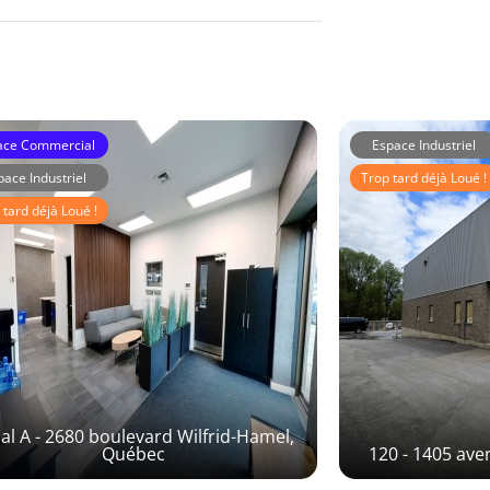
ace Commercial
Espace Industriel
pace Industriel
Trop tard déjà Loué !
 tard déjà Loué !
Immeubles Laberge
mmeuble MRA
al A - 2680 boulevard Wilfrid-Hamel,
Québec
120 - 1405 ave