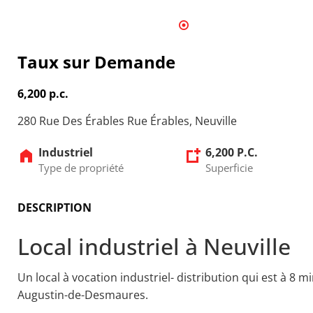
1
2
3
4
5
6
7
8
9
10
11
12
1
Taux sur Demande
6,200 p.c.
280 Rue Des Érables Rue Érables, Neuville
Industriel
6,200 P.C.
Type de propriété
Superficie
DESCRIPTION
Local industriel à Neuville
Un local à vocation industriel- distribution qui est à 8 m
Augustin-de-Desmaures.