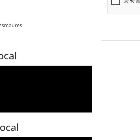
-Desmaures
ocal
local