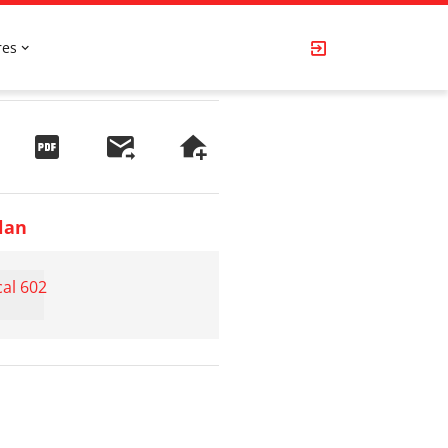
res
lan
cal 602