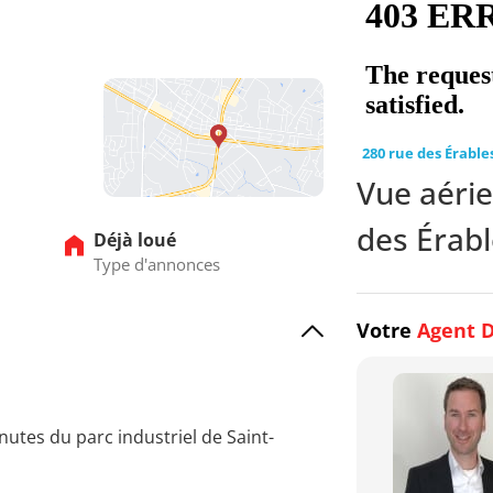
3
14
15
16
17
18
280 rue des Érable
Vue aérie
des Érabl
Déjà loué
Type d'annonces
Votre
Agent D
inutes du parc industriel de Saint-