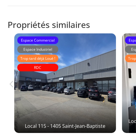
Propriétés similaires
Espace Commercial
Esp
Espace Industriel
Es
Trop tard déjà Loué !
Trop
RDC
I
Immeubles Laberge
Loc
rt
Local 115 - 1405 Saint-Jean-Baptiste