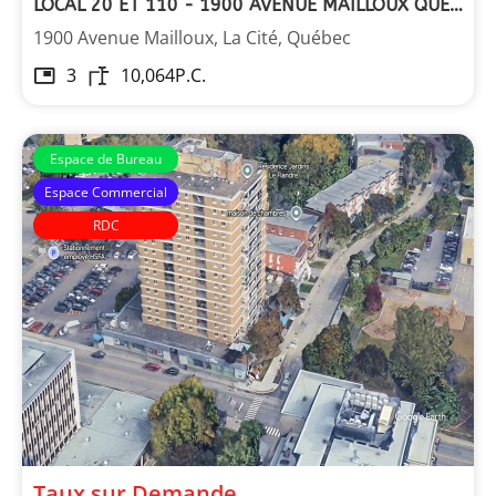
LOCAL 20 ET 110 - 1900 AVENUE MAILLOUX QUÉBEC
1900 Avenue Mailloux, La Cité, Québec
3
10,064
P.C.
Espace de Bureau
Espace Commercial
RDC
Taux sur Demande