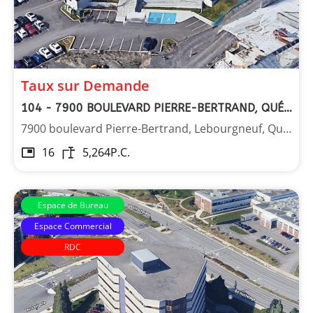
Taux sur Demande
104 - 7900 BOULEVARD PIERRE-BERTRAND, QUÉBEC
7900 boulevard Pierre-Bertrand, Lebourgneuf, Québec
16
5,264
P.C.
Espace de Bureau
Espace Commercial
RDC
Les Immeubles Dupont