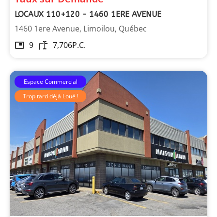
LOCAUX 110+120 - 1460 1ERE AVENUE
1460 1ere Avenue, Limoilou, Québec
9
7,706
P.C.
Espace Commercial
Trop tard déjà Loué !
Les Immeubles Dupont