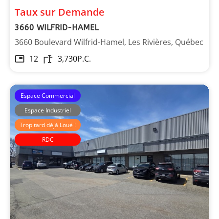
Taux sur Demande
3660 WILFRID-HAMEL
3660 Boulevard Wilfrid-Hamel, Les Rivières, Québec
12
3,730
P.C.
Espace Commercial
Espace Industriel
Trop tard déjà Loué !
RDC
Immeubles Laberge