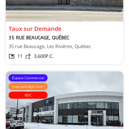
Taux sur Demande
35 RUE BEAUCAGE, QUÉBEC
35 rue Beaucage, Les Rivières, Québec
11
3,600
P.C.
Espace Commercial
Trop tard déjà Loué !
RDC
Immeubles Roussin