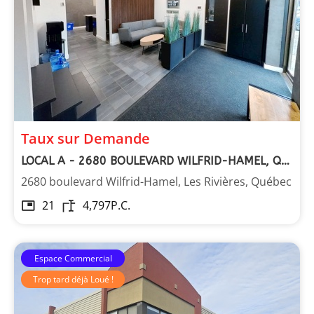
Taux sur Demande
LOCAL A - 2680 BOULEVARD WILFRID-HAMEL, QUÉBEC
2680 boulevard Wilfrid-Hamel, Les Rivières, Québec
21
4,797
P.C.
Espace Commercial
Trop tard déjà Loué !
Les Immeubles Dupont