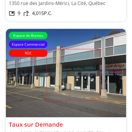
1350 rue des Jardins-Mérici, La Cité, Québec
9
4,015
P.C.
Espace de Bureau
Espace Commercial
RDC
Immeubles Simard
Taux sur Demande