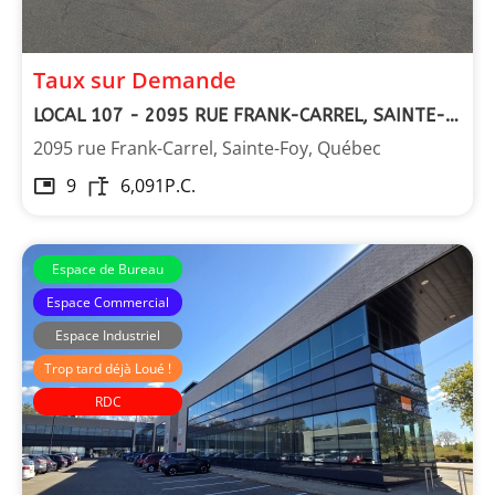
Taux sur Demande
LOCAL 107 - 2095 RUE FRANK-CARREL, SAINTE-FOY
2095 rue Frank-Carrel, Sainte-Foy, Québec
9
6,091
P.C.
Espace de Bureau
Espace Commercial
Espace Industriel
Trop tard déjà Loué !
RDC
Immeubles Simard