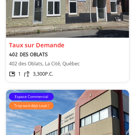
Taux sur Demande
402 DES OBLATS
402 des Oblats, La Cité, Québec
1
3,300
P.C.
Espace Commercial
Trop tard déjà Loué !
Les Immeubles Dupont