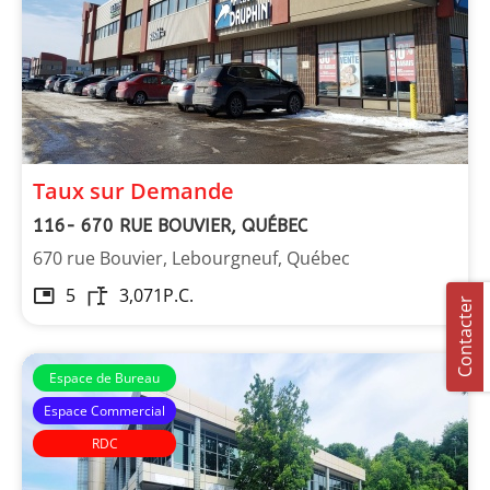
Taux sur Demande
116- 670 RUE BOUVIER, QUÉBEC
670 rue Bouvier, Lebourgneuf, Québec
5
3,071
P.C.
Contacter
Espace de Bureau
Espace Commercial
RDC