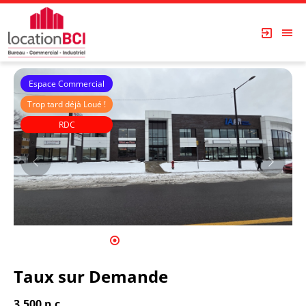
Espace Commercial
Trop tard déjà Loué !
RDC
Immeubles Roussin
1
2
3
4
5
6
7
8
9
10
Taux sur Demande
3,500 p.c.