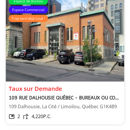
Espace de Bureau
Espace Commercial
Trop tard déjà Loué !
Taux sur Demande
109 RUE DALHOUSIE QUÉBEC - BUREAUX OU COMMERCIAL
109 Dalhousie, La Cité / Limoilou, Québec G1K4B9
2
4,220
P.C.