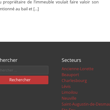
 propriétaire de l’immeuble voulait faire valoir son
ntionné au bail et […]
hercher
Secteurs
Ancienne-Lorette
Beauport
Rechercher
Charlesbourg
Lévis
Limoilou
Neuville
Saint-Augustin-de-Desma
Ste-Foy