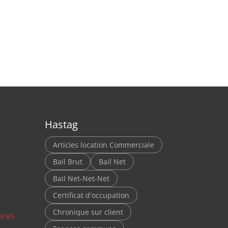
Hastag
Articles location Commerciale
Bail Brut
Bail Net
Bail Net-Net-Net
Certificat d'occupation
Chronique sur client
ures