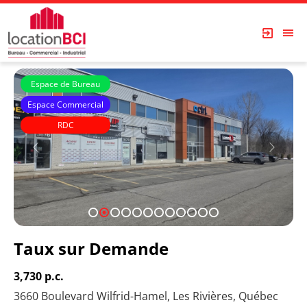
Espace de Bureau
Espace Commercial
RDC
1
2
3
4
5
6
7
8
9
10
11
12
Taux sur Demande
3,730 p.c.
3660 Boulevard Wilfrid-Hamel, Les Rivières, Québec