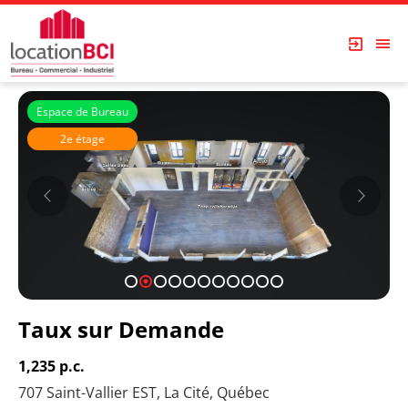
Espace de Bureau
2e étage
1
2
3
4
5
6
7
8
9
10
11
Taux sur Demande
1,235 p.c.
707 Saint-Vallier EST, La Cité, Québec