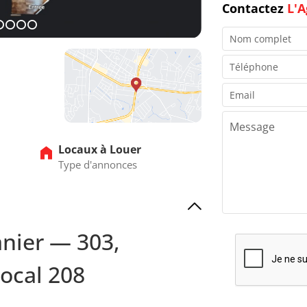
Contactez
L'A
12
13
14
15
Locaux à Louer
Type d'annonces
anier — 303,
local 208