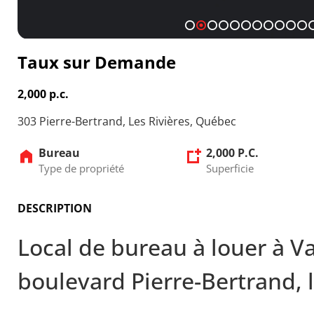
1
2
3
4
5
6
7
8
9
10
11
Taux sur Demande
2,000 p.c.
303 Pierre-Bertrand, Les Rivières, Québec
Bureau
2,000 P.C.
Type de propriété
Superficie
DESCRIPTION
Local de bureau à louer à V
boulevard Pierre-Bertrand, 