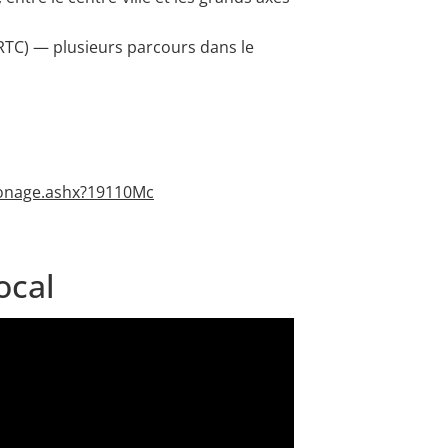
(RTC) — plusieurs parcours dans le
rZonage.ashx?19110Mc
ocal