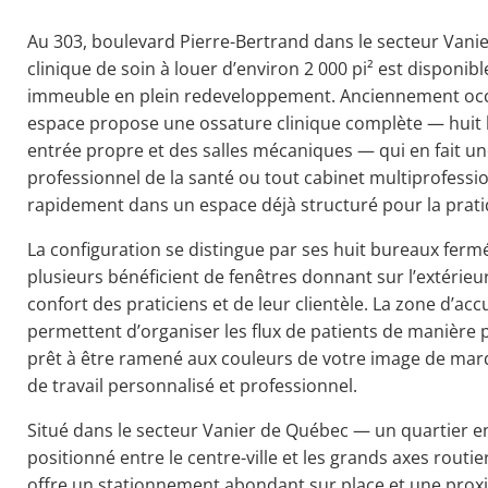
Au 303, boulevard Pierre-Bertrand dans le secteur Vanie
clinique de soin à louer d’environ 2 000 pi² est disponibl
immeuble en plein redeveloppement. Anciennement occu
espace propose une ossature clinique complète — huit 
entrée propre et des salles mécaniques — qui en fait un
professionnel de la santé ou tout cabinet multiprofessio
rapidement dans un espace déjà structuré pour la prati
La configuration se distingue par ses huit bureaux fer
plusieurs bénéficient de fenêtres donnant sur l’extérie
confort des praticiens et de leur clientèle. La zone d’ac
permettent d’organiser les flux de patients de manière pr
prêt à être ramené aux couleurs de votre image de marqu
de travail personnalisé et professionnel.
Situé dans le secteur Vanier de Québec — un quartier e
positionné entre le centre-ville et les grands axes routi
offre un stationnement abondant sur place et une prox