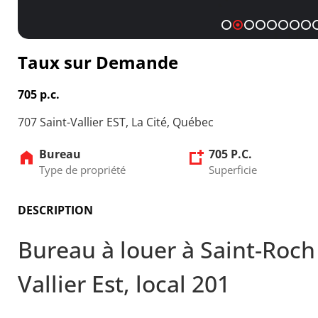
1
2
3
4
5
6
7
8
Taux sur Demande
705 p.c.
707 Saint-Vallier EST, La Cité, Québec
Bureau
705 P.C.
Type de propriété
Superficie
DESCRIPTION
Bureau à louer à Saint-Roch
Vallier Est, local 201