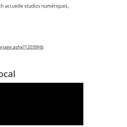
h accueille studios numériques,
rZonage.ashx?12039Hb
ocal