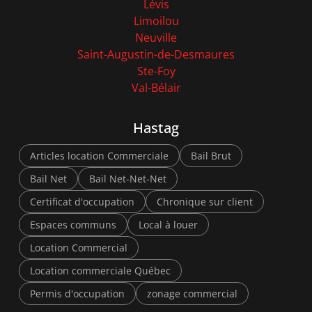
Lévis
Limoilou
Neuville
Saint-Augustin-de-Desmaures
Ste-Foy
Val-Bélair
Hastag
Articles location Commerciale
Bail Brut
Bail Net
Bail Net-Net-Net
Certificat d'occupation
Chronique sur client
Espaces communs
Local à louer
Location Commercial
Location commerciale Québec
Permis d'occupation
zonage commercial