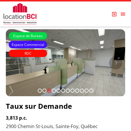
Espace de Bureau
Espace Commercial
RDC
Immeubles Simard
1
2
3
4
5
6
7
8
9
10
11
12
Taux sur Demande
3,813 p.c.
2900 Chemin St-Louis, Sainte-Foy, Québec