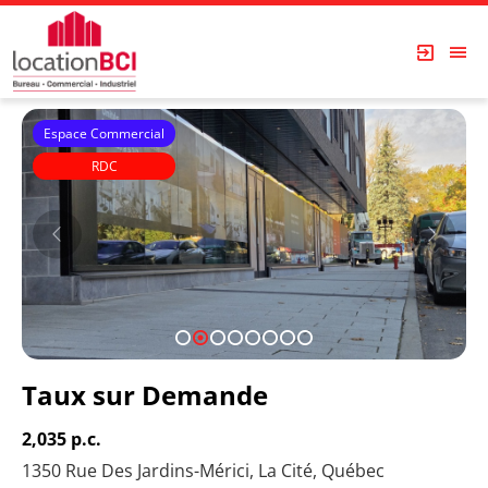
Espace Commercial
RDC
Arbois
1
2
3
4
5
6
7
8
Taux sur Demande
2,035 p.c.
1350 Rue Des Jardins-Mérici, La Cité, Québec