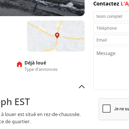
Contactez
L'A
Déjà loué
Type d'annonces
eph EST
 à louer est situé en rez-de-chaussée.
e de quartier.