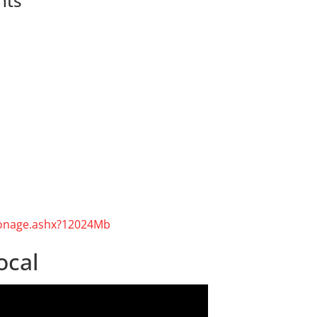
nts
rZonage.ashx?12024Mb
ocal