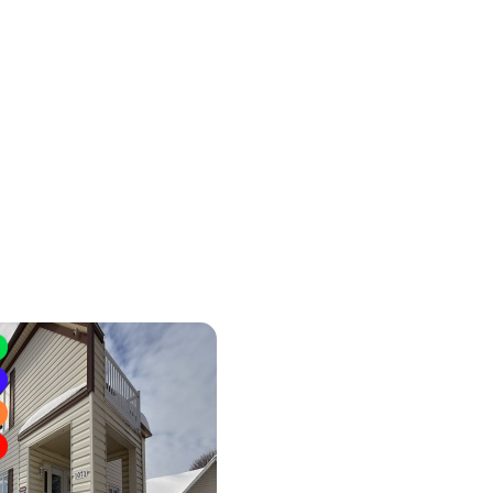
Espace Commercial
Trop tard déjà Loué !
RDC
Immeubles Roussin