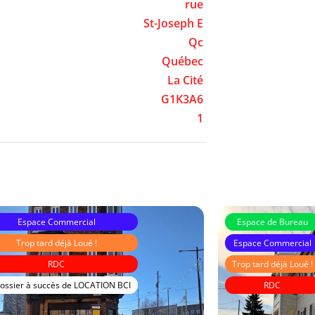
rue
St-Joseph E
Qc
Québec
La Cité
G1K3A6
1
Espace Commercial
Espace de Bureau
Trop tard déjà Loué !
Espace Commercial
RDC
Trop tard déjà Loué !
ossier à succès de LOCATION BCI
RDC