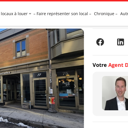
 locaux à louer
– Faire représenter son local –
Chronique –
Aut
Votre
Agent D