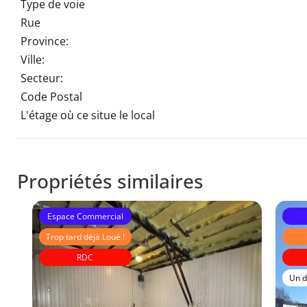
Type de voie
Rue
Province:
Ville:
Secteur:
Code Postal
L'étage où ce situe le local
Propriétés similaires
Espace Commercial
Trop tard déjà Loué !
RDC
Un d