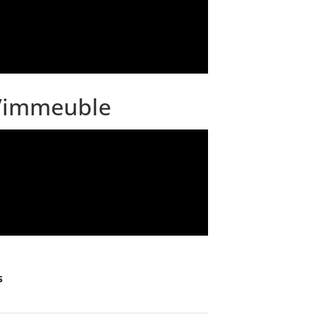
 l’immeuble
s