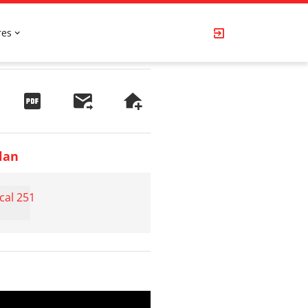
res
lan
cal 251