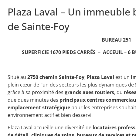
Plaza Laval – Un immeuble 
de Sainte-Foy
BUREAU 251
SUPERFICIE 1670 PIEDS CARRÉS – ACCEUIL – 6 
Situé au
2750 chemin Sainte-Foy
,
Plaza Laval
est un
i
plein cœur de l’un des secteurs les plus dynamiques de
grâce à sa proximité des
grands axes routiers
, du
rése
quelques minutes des
principaux centres commercia
emplacement stratégique
pour les entreprises souhait
environnement actif et bien desservi.
Plaza Laval accueille une diversité de
locataires profes
de détail, cliniques de soins, bureaux de services et 