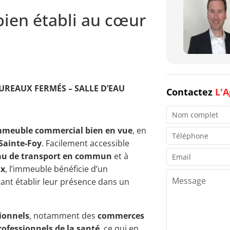
bien établi au cœur
BUREAUX FERMÉS – SALLE D’EAU
Contactez
L'A
mmeuble commercial bien en vue
, en
Sainte-Foy
. Facilement accessible
au de transport en commun
et à
ux
, l’immeuble bénéficie d’un
ant établir leur présence dans un
sionnels
, notamment des
commerces
professionnels de la santé
, ce qui en