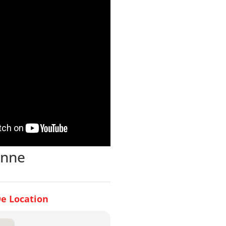
enne
e Location