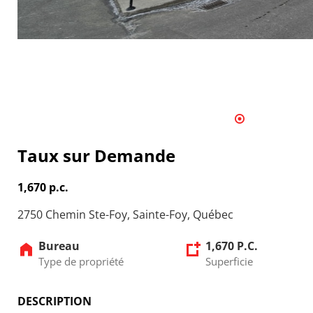
1
2
3
4
5
6
7
8
Taux sur Demande
1,670 p.c.
2750 Chemin Ste-Foy, Sainte-Foy, Québec
Bureau
1,670 P.C.
Type de propriété
Superficie
DESCRIPTION