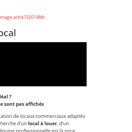
rZonage.ashx?32014Mc
ocal
déal ?
e sont pas affichés
ocation de locaux commerciaux adaptés
echerche d’un
local à louer
, d’un
 équipe professionnelle est là pour