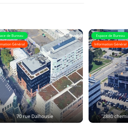
ace de Bureau
Espace de Bureau
rmation Général
Information Général
70 rue Dalhousie
2880 chemi