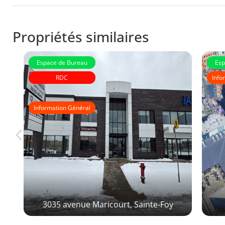
Propriétés similaires
Espace de Bureau
Esp
RDC
Info
Immeubles Roussin
Information Général
3035 avenue Maricourt, Sainte-Foy