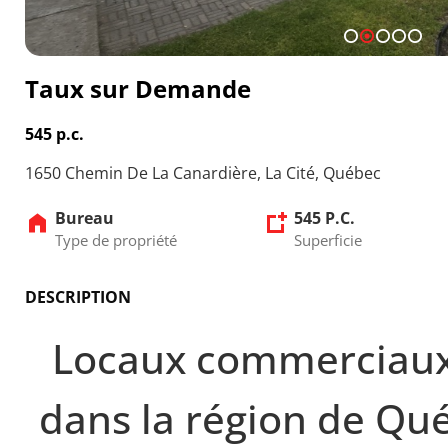
1
2
3
4
5
Taux sur Demande
545 p.c.
1650 Chemin De La Canardière, La Cité, Québec
Bureau
545 P.C.
Type de propriété
Superficie
DESCRIPTION
Locaux commerciaux 
dans la région de Qu