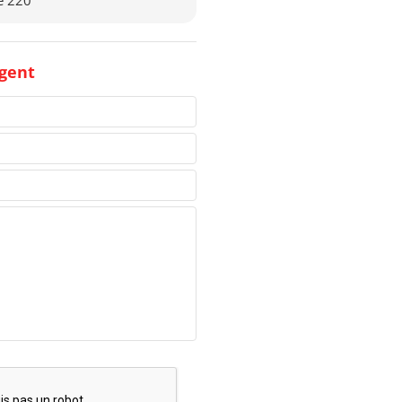
te 220
gent