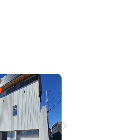
Espace Industriel
Immeubles Laberge
Information Général