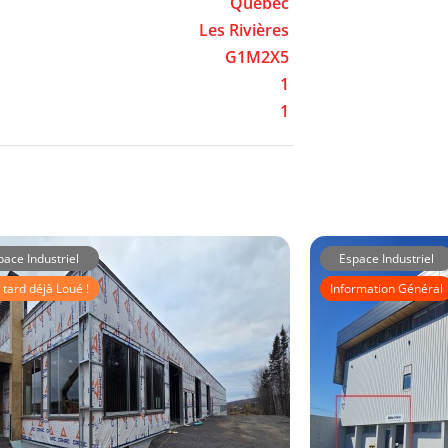
Québec
Les Rivières
G1M2X5
1
1
pace Industriel
Espace Industriel
 tard déjà Loué !
Information Général