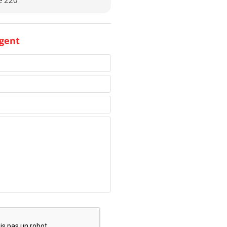
te 220
gent