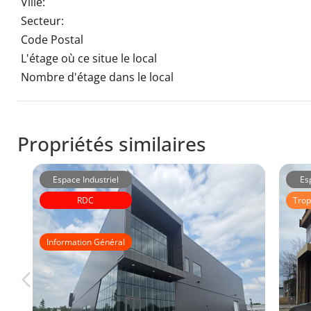
Ville:
Secteur:
Code Postal
L'étage où ce situe le local
Nombre d'étage dans le local
Propriétés similaires
Espace Industriel
Es
RDC
Trop
Immeubles Laberge
Information Général