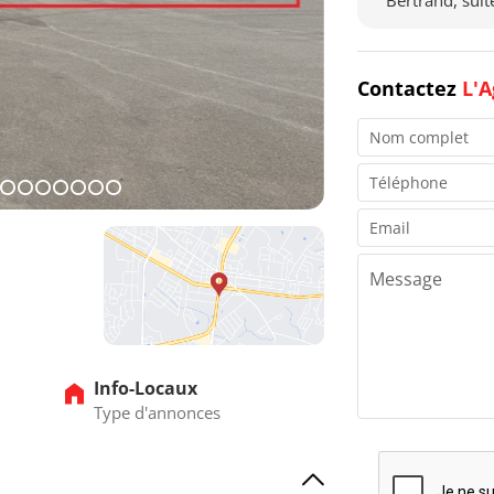
Bertrand, sui
Contactez
L'A
5
16
17
18
19
20
21
22
Info-Locaux
Type d'annonces