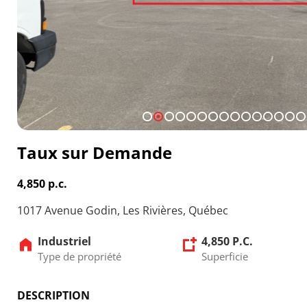
1
2
3
4
5
6
7
8
9
10
11
12
13
14
1
Taux sur Demande
4,850 p.c.
1017 Avenue Godin, Les Rivières, Québec
Industriel
4,850 P.C.
Type de propriété
Superficie
DESCRIPTION