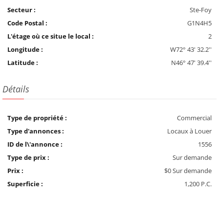
Secteur :
Ste-Foy
Code Postal :
G1N4H5
L'étage où ce situe le local :
2
Longitude :
W72° 43' 32.2''
Latitude :
N46° 47' 39.4''
Détails
Type de propriété :
Commercial
Type d'annonces :
Locaux à Louer
ID de l\'annonce :
1556
Type de prix :
Sur demande
Prix :
$0 Sur demande
Superficie :
1,200 P.C.