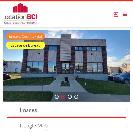
Espace Commercial
Espace de Bureau
1
2
3
4
Images
Google Map