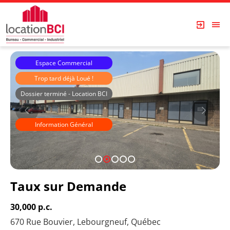
Espace Commercial
Trop tard déjà Loué !
Dossier terminé - Location BCI
Les Immeubles Dupont
Information Général
1
2
3
4
5
Taux sur Demande
30,000 p.c.
670 Rue Bouvier, Lebourgneuf, Québec