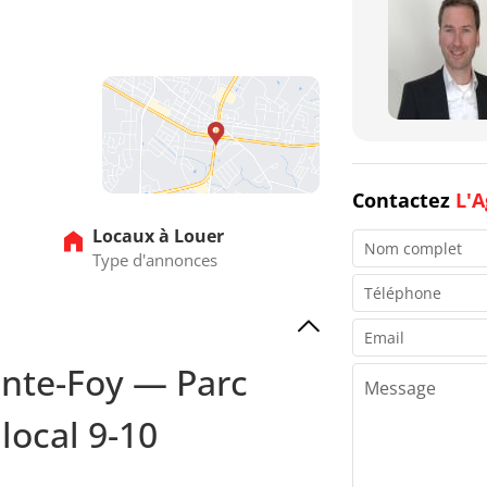
21
22
23
24
25
26
27
28
29
30
31
32
33
Contactez
L'A
Locaux à Louer
Type d'annonces
ainte-Foy — Parc
local 9-10