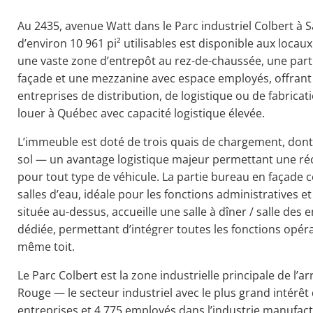
Au 2435, avenue Watt dans le Parc industriel Colbert à Sa
d’environ 10 961 pi² utilisables est disponible aux loca
une vaste zone d’entrepôt au rez-de-chaussée, une pa
façade et une mezzanine avec espace employés, offrant
entreprises de distribution, de logistique ou de fabricat
louer à Québec avec capacité logistique élevée.
L’immeuble est doté de trois quais de chargement, dont 
sol — un avantage logistique majeur permettant une réc
pour tout type de véhicule. La partie bureau en façade
salles d’eau, idéale pour les fonctions administratives et
située au-dessus, accueille une salle à dîner / salle des
dédiée, permettant d’intégrer toutes les fonctions opér
même toit.
Le Parc Colbert est la zone industrielle principale de l’
Rouge — le secteur industriel avec le plus grand intérêt
entreprises et 4 775 employés dans l’industrie manufact