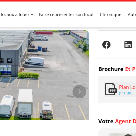
 locaux à louer
– Faire représenter son local –
Chronique –
Aut
Brochure
Et P
Plan Lo
(111.5KB)
Votre
Agent D