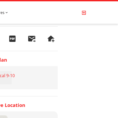
res
lan
cal 9-10
e Location