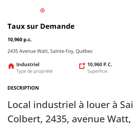
1
2
3
4
5
6
7
8
9
10
11
12
13
14
15
16
17
18
19
20
Taux sur Demande
10,960 p.c.
2435 Avenue Watt, Sainte-Foy, Québec
Industriel
10,960 P.C.
Type de propriété
Superficie
DESCRIPTION
Local industriel à louer à S
Colbert, 2435, avenue Watt, 