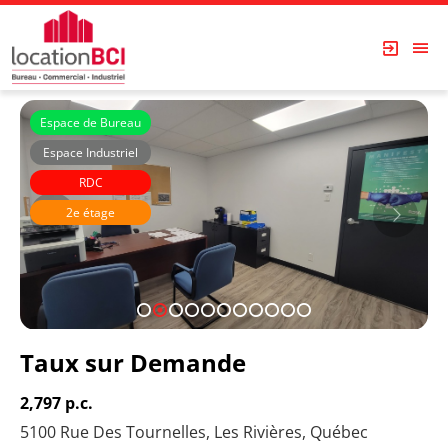
Espace de Bureau
Espace Industriel
RDC
2e étage
1
2
3
4
5
6
7
8
9
10
11
Taux sur Demande
2,797 p.c.
5100 Rue Des Tournelles, Les Rivières, Québec