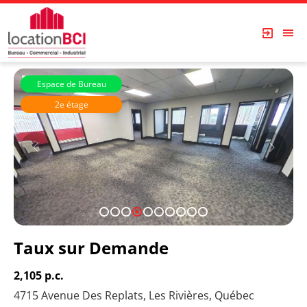
Espace de Bureau
2e étage
Les Immeubles Dupont
1
2
3
4
5
6
7
8
9
10
Taux sur Demande
2,105 p.c.
4715 Avenue Des Replats, Les Rivières, Québec