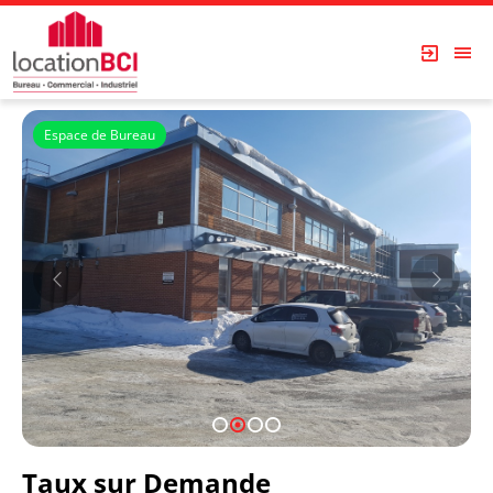
Espace de Bureau
VDP
1
2
3
4
Taux sur Demande