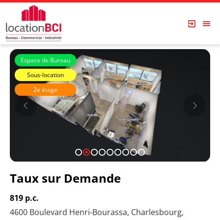
Espace de Bureau
Sous-location
2e étage
Immeubles Simard
1
2
3
4
5
6
7
8
9
Taux sur Demande
819 p.c.
4600 Boulevard Henri-Bourassa, Charlesbourg,