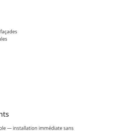
 façades
ules
nts
ible — installation immédiate sans