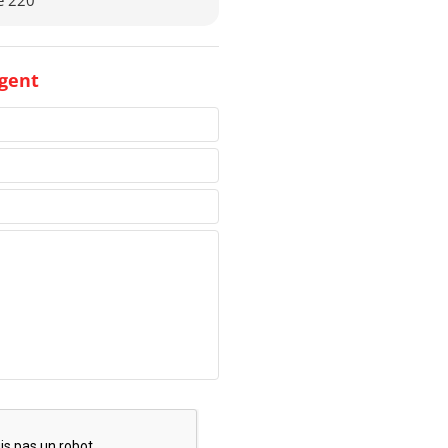
te 220
gent