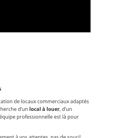
s
ocation de locaux commerciaux adaptés
echerche d’un
local à louer
, d’un
 équipe professionnelle est là pour
ement à vos attentes, pas de souci!