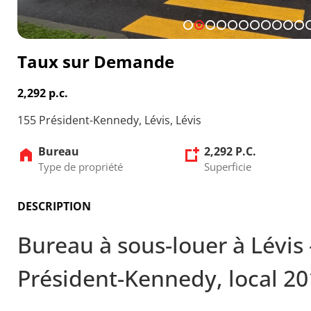
1
2
3
4
5
6
7
8
9
10
11
Taux sur Demande
2,292 p.c.
155 Président-Kennedy, Lévis, Lévis
Bureau
2,292 P.C.
Type de propriété
Superficie
DESCRIPTION
Bureau à sous-louer à Lévis
Président-Kennedy, local 20