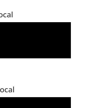
ocal
local