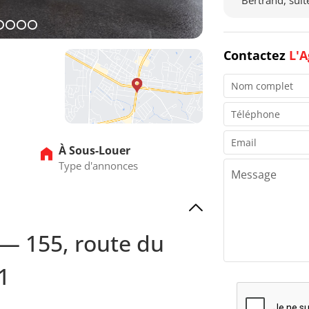
Bertrand, sui
12
13
14
15
Contactez
L'A
À Sous-Louer
Type d'annonces
 — 155, route du
1