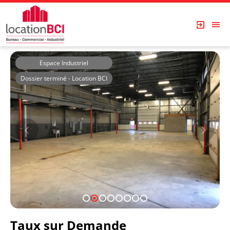
Espace Industriel
Dossier terminé - Location BCI
1
2
3
4
5
6
7
8
Taux sur Demande