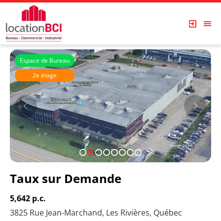
Espace de Bureau
2e étage
1
2
3
4
5
6
7
8
Taux sur Demande
5,642 p.c.
3825 Rue Jean-Marchand, Les Rivières, Québec