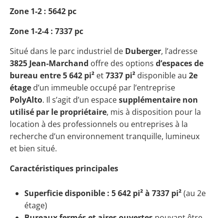
Zone 1-2 : 5642 pc
Zone 1-2-4 : 7337 pc
Situé dans le parc industriel de
Duberger
, l’adresse
3825 Jean-Marchand
offre des options
d’espaces de
bureau entre 5 642 pi²
et
7337
pi²
disponible au
2e
étage
d’un immeuble occupé par l’entreprise
PolyAlto
. Il s’agit d’un espace
supplémentaire non
utilisé par le propriétaire
, mis à disposition pour la
location à des professionnels ou entreprises à la
recherche d’un environnement tranquille, lumineux
et bien situé.
Caractéristiques principales
Superficie disponible : 5 642 pi² à 7337 pi²
(au 2e
étage)
Bureaux fermés et aires ouvertes
pouvant être