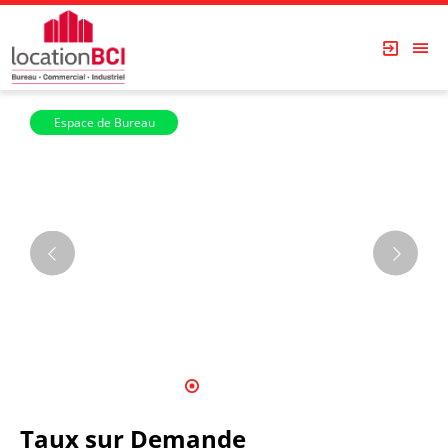
Espace de Bureau
Les Immeubles Dupont
1
2
3
4
5
6
7
Taux sur Demande