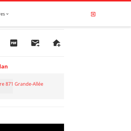
res
lan
re 871 Grande-Allée