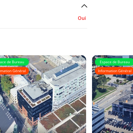
Oui
ace de Bureau
Espace de Bureau
rmation Général
Information Général