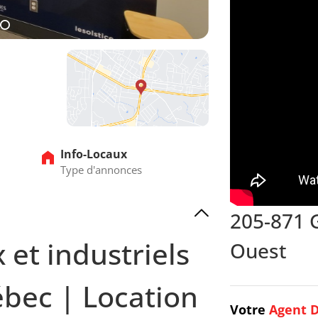
10
Info-Locaux
Type d'annonces
205-871 
et industriels
Ouest
ébec | Location
Votre
Agent D