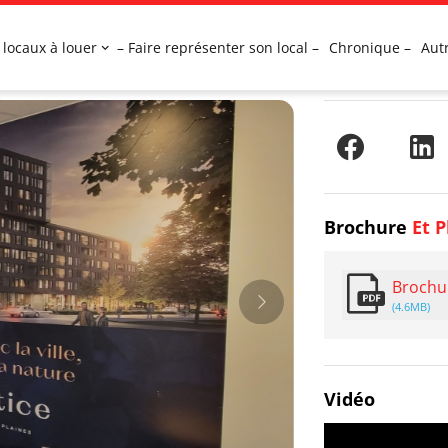
 locaux à louer
– Faire représenter son local –
Chronique –
Aut
Brochure
Et P
Brochu
(4.6MB)
Vidéo