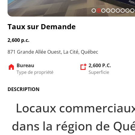
1
2
3
4
5
6
7
8
9
Taux sur Demande
2,600 p.c.
871 Grande Allée Ouest, La Cité, Québec
Bureau
2,600 P.C.
Type de propriété
Superficie
DESCRIPTION
Locaux commerciaux 
dans la région de Qu