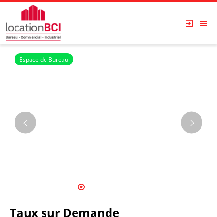
Espace de Bureau
1
2
3
4
5
6
7
8
9
10
Taux sur Demande