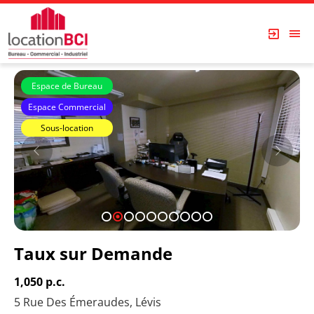
Espace de Bureau
Espace Commercial
Sous-location
1
2
3
4
5
6
7
8
9
10
Taux sur Demande
1,050 p.c.
5 Rue Des Émeraudes, Lévis