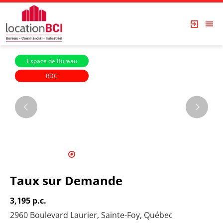
Espace de Bureau
RDC
Les Immeubles Dupont
1
2
3
4
5
6
7
8
9
10
11
12
13
Taux sur Demande
3,195 p.c.
2960 Boulevard Laurier, Sainte-Foy, Québec