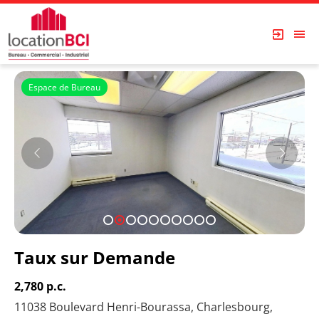
Espace de Bureau
1
2
3
4
5
6
7
8
9
10
Taux sur Demande
2,780 p.c.
11038 Boulevard Henri-Bourassa, Charlesbourg,