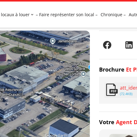
 locaux à louer
– Faire représenter son local –
Chronique –
Aut
Brochure
Et P
att_ide
(72.4KB)
Votre
Agent D