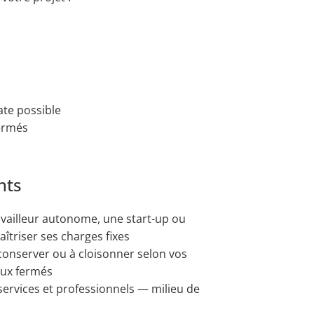
te possible
ermés
nts
vailleur autonome, une start-up ou
îtriser ses charges fixes
conserver ou à cloisonner selon vos
eaux fermés
services et professionnels — milieu de