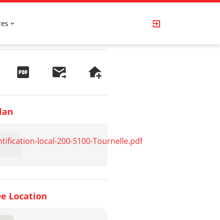
res
lan
ntification-local-200-5100-Tournelle.pdf
e Location