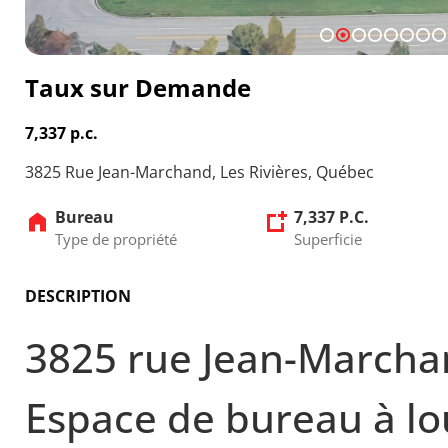
1
2
3
4
5
6
7
8
Taux sur Demande
7,337 p.c.
3825 Rue Jean-Marchand, Les Rivières, Québec
Bureau
7,337 P.C.
Type de propriété
Superficie
DESCRIPTION
3825 rue Jean-Marcha
Espace de bureau à lo