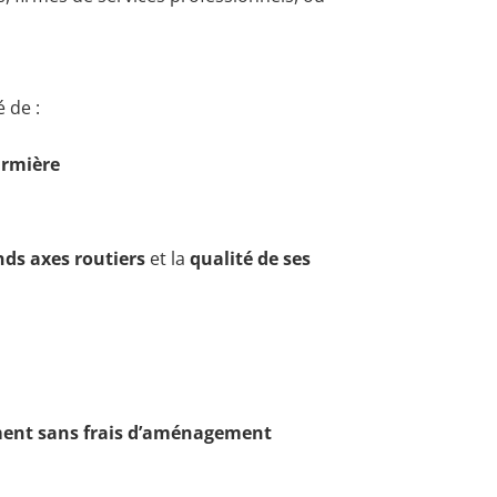
 de :
Ormière
nds axes routiers
et la
qualité de ses
dement sans frais d’aménagement