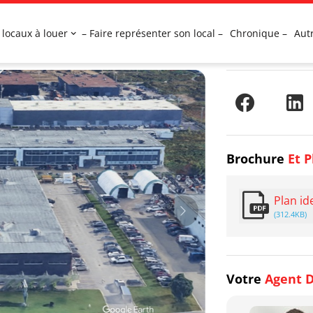
 locaux à louer
– Faire représenter son local –
Chronique –
Aut
Brochure
Et P
Plan id
(312.4KB)
Votre
Agent D