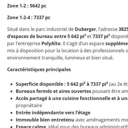
Zone 1-2 : 5642 pc
Zone 1-2-4 : 7337 pc
Situé dans le parc industriel de
Duberger
, l’adresse
382
d’espaces de bureau entre 5 642 pi²
et
7337
pi²
disponi
par l’entreprise
PolyAlto
. Il s’agit d’un espace
supplémen
mis à disposition pour la location à des professionnels 
environnement tranquille, lumineux et bien situé.
Caractéristiques principales
Superficie disponible : 5 642 pi² à 7337 pi²
(au 2e ét
Bureaux fermés et aires ouvertes
pouvant être am
Accès partagé à une cuisine fonctionnelle et à un
propriétaire
Entrée indépendante vers l’étage
Immeuble bien entretenu
avec aménagements mo
Espace calme
, idéal pour des bureaux administratif