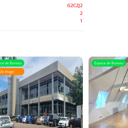
G2C2J2
2
1
ce de Bureau
Espace de Bureau
2e étage