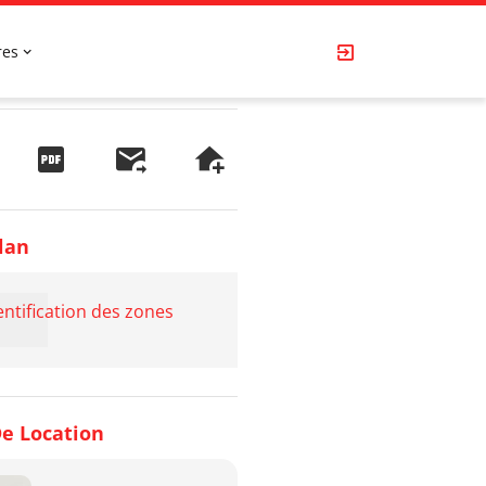
res
lan
entification des zones
e Location