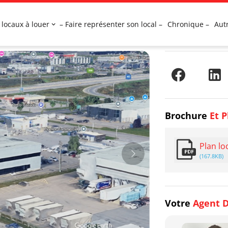
 locaux à louer
– Faire représenter son local –
Chronique –
Aut
Brochure
Et P
Plan lo
(167.8KB)
Votre
Agent D