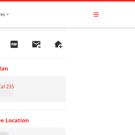
res
lan
cal 235
e Location