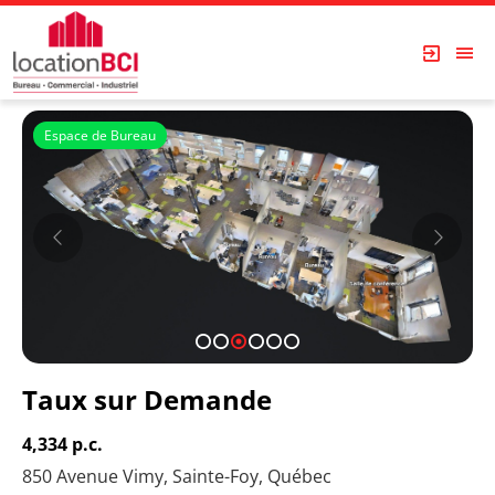
Espace de Bureau
1
2
3
4
5
6
Taux sur Demande
4,334 p.c.
850 Avenue Vimy, Sainte-Foy, Québec